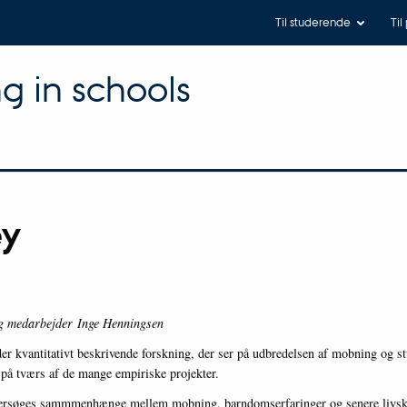
Til studerende
Til
ng in schools
ey
ig medarbejder Inge Henningsen
er kvantitativt beskrivende forskning, der ser på udbredelsen af mobning og s
å tværs af de mange empiriske projekter.
dersøges sammmenhænge mellem mobning, barndomserfaringer og senere livskv