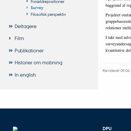
Forældrepositioner
baggrund af re
Survey
Filosofisk perspektiv
Projektet omfat
gruppebaserede
Deltagere
relationer mel
I takt med udvi
Film
surveyundersøge
kvantitative de
Publikationer
Historier om mobning
Revideret 09.06.
In english
DPU