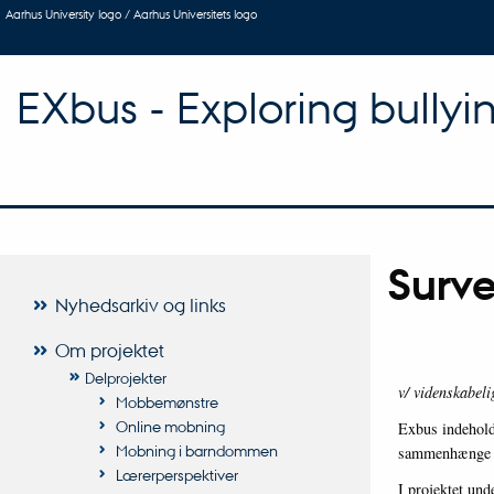
Aarhus University logo / Aarhus Universitets logo
EXbus - Exploring bullyi
Surv
Nyhedsarkiv og links
Om projektet
Delprojekter
v/ videnskabel
Mobbemønstre
Online mobning
Exbus indehold
Mobning i barndommen
sammenhænge p
Lærerperspektiver
I projektet un