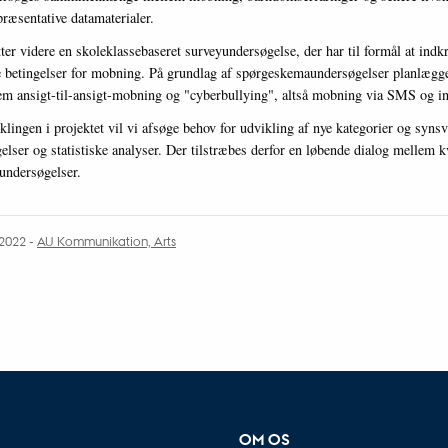
præsentative datamaterialer.
ter videre en skoleklassebaseret surveyundersøgelse, der har til formål at indk
 betingelser for mobning. På grundlag af spørgeskemaundersøgelser planlægge
lem ansigt-til-ansigt-mobning og "cyberbullying", altså mobning via SMS og in
klingen i projektet vil vi afsøge behov for udvikling af nye kategorier og synsv
lser og statistiske analyser. Der tilstræbes derfor en løbende dialog mellem kv
lundersøgelser.
2022 -
AU Kommunikation, Arts
OM OS