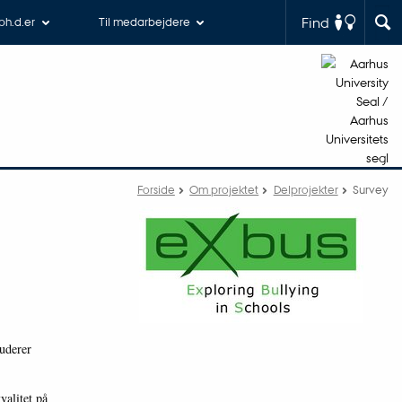
Find
 ph.d.er
Til medarbejdere
Forside
Om projektet
Delprojekter
Survey
tuderer
alitet på